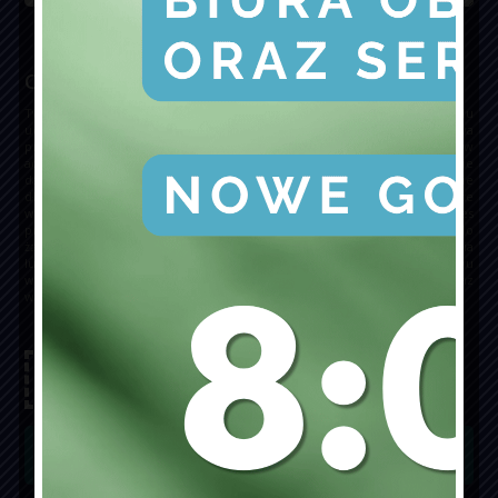
Chronimy Twoje dane!
Twoje dane podane w formularzu będą przetwarzane wyłącznie w celu
udzielenia odpowiedzi na pytanie zawarte w formularzu (podstawa
przetwarzania danych to realizacja prawnie uzasadnionych interesów
administratora w postaci komunikacji z użytkownikami strony). Podanie
danych jest dobrowolne. Podane dane osobowe będą przetwarzane nie
dłużej, niż jest to konieczne do udzielenia odpowiedzi na pytanie zawarte
w formularzu, a po tym czasie mogą być przetwarzane przez okres
przedawnienia ewentualnych roszczeń. Przysługuje Panu/Pani prawo do
żądania dostępu do swoich danych osobowych, ich sprostowania, usunięcia
lub ograniczenia przetwarzania, a także prawo wniesienia sprzeciwu
wobec przetwarzania, a także prawo do przenoszenia swoich danych oraz
wniesienia skargi do organu nadzorczego.
Wyrażam zgodę na przetwarzanie danych osobowych
✓
podanych w formularzu.