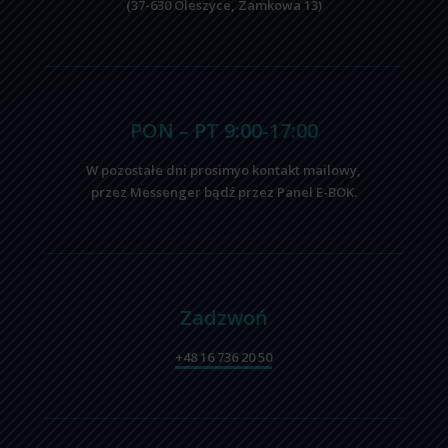
(37-630 Oleszyce, Zamkowa 13)
PON – PT 9:00-17:00
W pozostałe dni prosimyo kontakt mailowy,
przez Messenger bądź przez Panel E-BOK.
Zadzwoń
+48 16 736 20 50