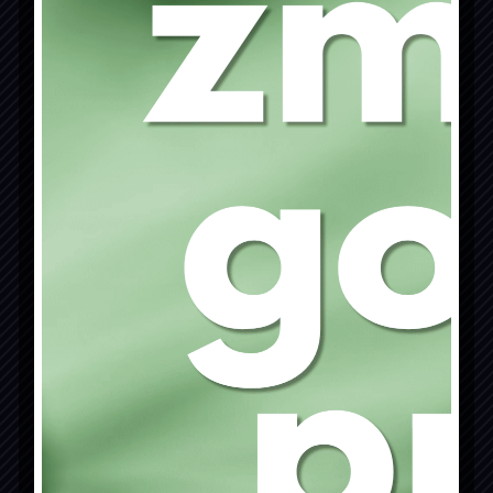
TELEWIZJA
ŚWIATŁOWODOWA
Setki kanałów dla domowej
rozrywki